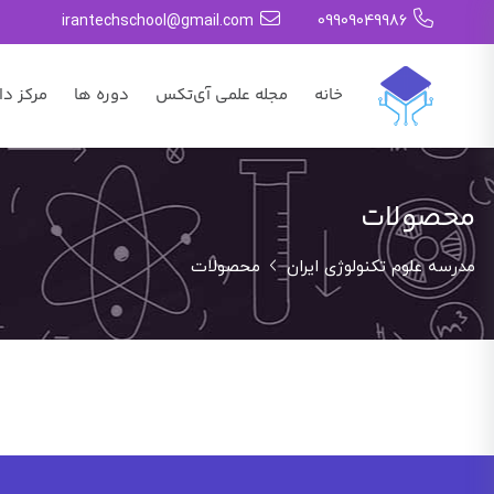
irantechschool@gmail.com
09909049986
خانه
مجله علمی آی‌تکس
دوره ها
مرکز دا
محصولات
مدرسه علوم تکنولوژی ایران
محصولات