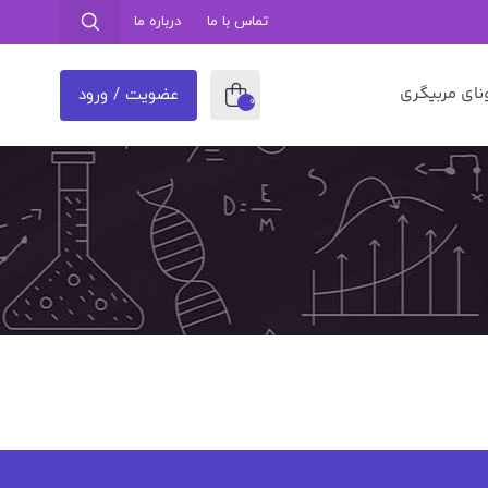
تماس با ما
درباره ما
نای مربیگری
عضویت / ورود
0