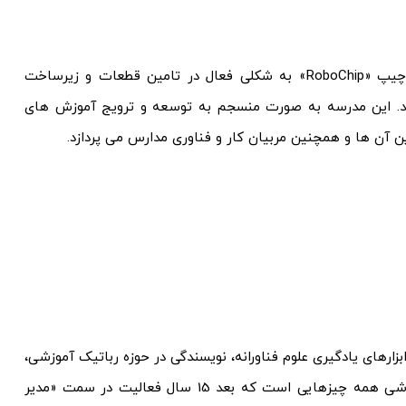
مدرسه علوم تکنولوژی ایران، در 15امین سال حضور ربوچیپ «RoboChip» به شکلی فعال در تامین قطعات و زیرساخت
شد. این مدرسه به صورت منسجم به توسعه و ترویج آموزش های
دین آن ها و همچنین مربیان کار و فناوری مدارس می پردازد.
رهای یادگیری علوم فناورانه، نویسندگی در حوزه رباتیک آموزشی،
تدوین محتواهای آموزشی با رویکرد استیم یکپارچه، پژوهش در صنعت آموزش های فناورانه و توسعه محصولات تکنولوژی محور آموزشی همه چیزهایی است که بعد 15 سال فعالیت در سمت «مدیر