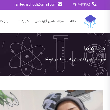
irantechschool@gmail.com
09909049986
خانه
مجله علمی آی‌تکس
دوره ها
مرکز دا
درباره ما
مدرسه علوم تکنولوژی ایران
درباره ما