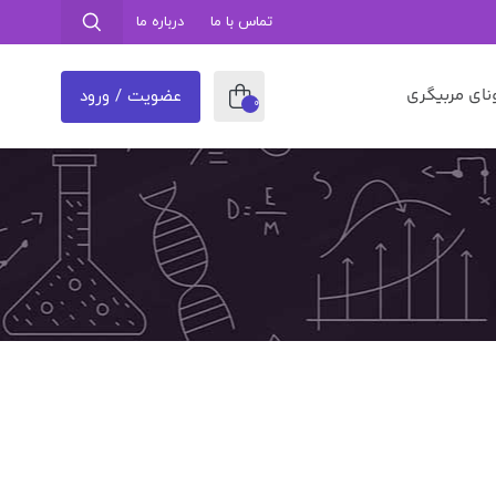
تماس با ما
درباره ما
نای مربیگری
عضویت / ورود
0