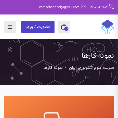
irantechschool@gmail.com
09909049986
عضویت / ورود
0
نمونه کارها
مدرسه علوم تکنولوژی ایران
نمونه کارها