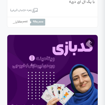
با یک ال ای دی»
زهره دارابیان (تی‌تی)
قیمت
قیمت
1,990,000
990,000
اصلی
فعلی
1,990,000 تومان
990,000 تومان
بود.
است.