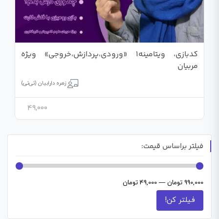
کدبازی، ویتامینه1 «ورودی،پردازش،خروجی» ویژه
مربیان
زهره دارابیان (تی‌تی)
49,000
فیلتر براساس قیمت:
990,000 تومان
—
49,000 تومان
فیلتر کن!