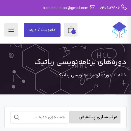
irantechschool@gmail.com
09909049986
عضویت / ورود
0
دوره‌های برنامه‌نویسی رباتیک
خانه
دوره‌های برنامه‌نویسی رباتیک
جستجو
برای: