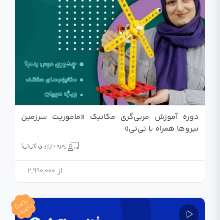
دوره آموزش مربی‌گری مکانیک «ماموریت سرزمین
نیروها همراه با تی‌تی»
زهره دارابیان (تی‌تی)
از
2,990,000
50%
تخفیف