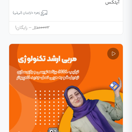
آیتکس
زهره دارابیان (تی‌تی)
محدوده
2000000
–
رایگان!
قیمت:
2000000
تا
رایگان!