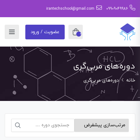
irantechschool@gmail.com
09909049986
عضویت / ورود
0
دوره‌های مربی‌گری
خانه
دوره‌های مربی‌گری
جستجو
برای: