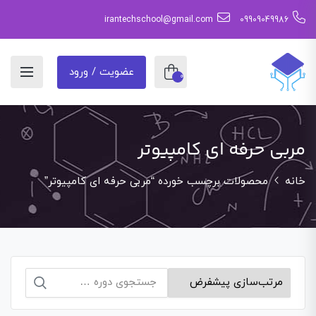
irantechschool@gmail.com
09909049986
عضویت / ورود
0
مربی حرفه ای کامپیوتر
خانه
محصولات برچسب خورده “مربی حرفه ای کامپیوتر”
جستجو
برای: