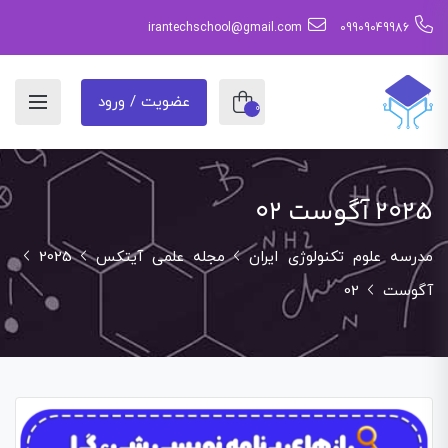
irantechschool@gmail.com
09909049986
عضویت / ورود
0
2025 آگوست 02
مدرسه علوم تکنولوژی ایران
مجله علمی آیتکس
2025
آگوست
02