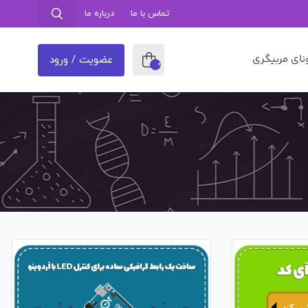
تماس با ما
درباره ما
نای مربیگری
عضویت / ورود
0