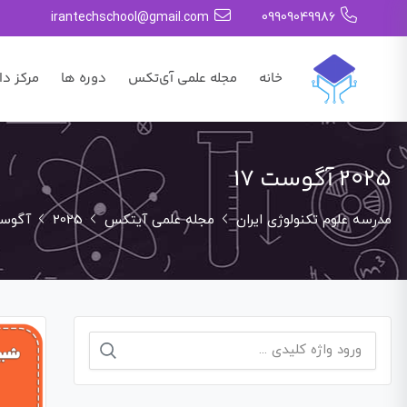
irantechschool@gmail.com
09909049986
خانه
مجله علمی آی‌تکس
دوره ها
مرکز دا
2025 آگوست 17
مدرسه علوم تکنولوژی ایران
مجله علمی آیتکس
2025
آگوس
جستجو
برای: