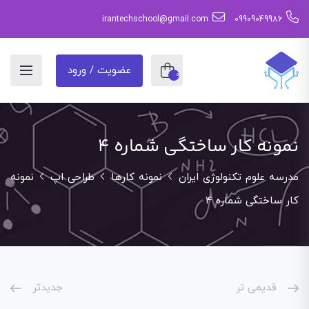
irantechschool@gmail.com
09909049986
عضویت / ورود
0
نمونه کار ساختگی شماره 4
مدرسه علوم تکنولوژی ایران
نمونه کارها
طراحی اپ
نمونه
کار ساختگی شماره 4
قدیمی تر
جدیدتر