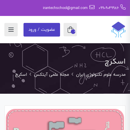
irantechschool@gmail.com
09909049986
عضویت / ورود
0
اسکرچ
مدرسه علوم تکنولوژی ایران
مجله علمی آیتکس
اسکرچ