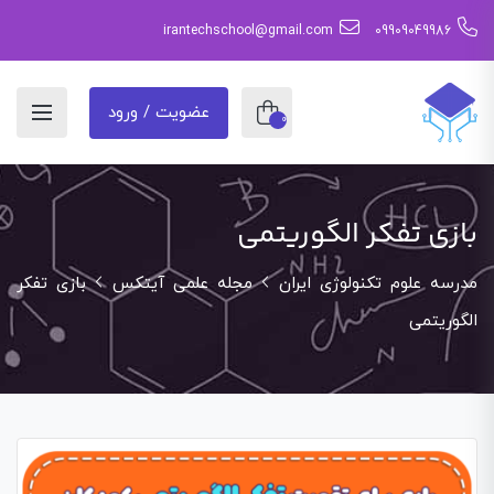
irantechschool@gmail.com
09909049986
عضویت / ورود
0
بازی تفکر الگوریتمی
مدرسه علوم تکنولوژی ایران
مجله علمی آیتکس
بازی تفکر
الگوریتمی