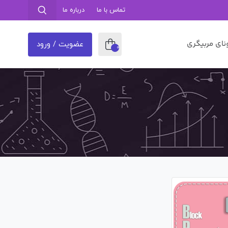
تماس با ما
درباره ما
نای مربیگری
عضویت / ورود
0