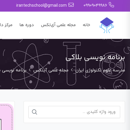
irantechschool@gmail.com
09909049986
خانه
مجله علمی آی‌تکس
دوره ها
مرکز دا
برنامه نویسی بلاکی
مدرسه علوم تکنولوژی ایران
مجله علمی آیتکس
برنامه نویسی ب
جستجو
برای: