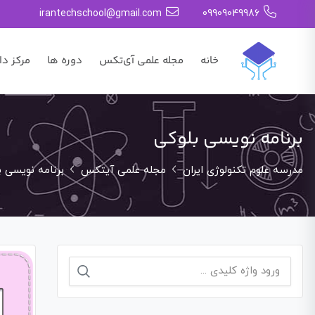
irantechschool@gmail.com
09909049986
خانه
مجله علمی آی‌تکس
دوره ها
مرکز دا
برنامه نویسی بلوکی
مدرسه علوم تکنولوژی ایران
مجله علمی آیتکس
برنامه نویسی ب
جستجو
برای: