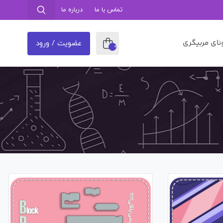
تماس با ما
درباره ما
نای مربیگری
عضویت / ورود
0