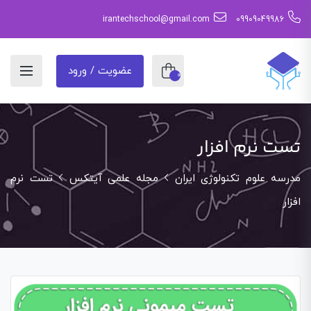
irantechschool@gmail.com
09909049986
عضویت / ورود
0
تست نرم افزار
مدرسه علوم تکنولوژی ایران
مجله علمی آیتکس
تست نرم
افزار