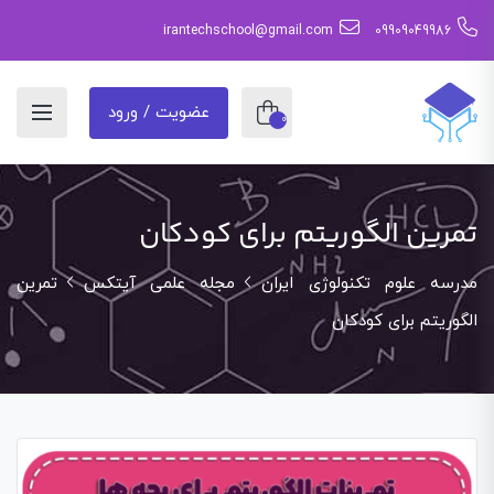
irantechschool@gmail.com
09909049986
عضویت / ورود
0
تمرین الگوریتم برای کودکان
مدرسه علوم تکنولوژی ایران
مجله علمی آیتکس
تمرین
الگوریتم برای کودکان