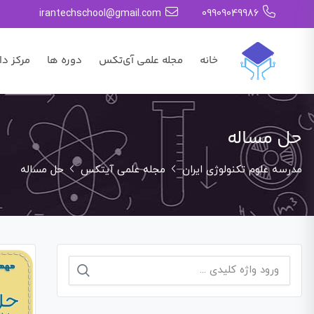
irantechschool@gmail.com
09909049986
خانه
مجله علمی آی‌تکس
دوره ها
مرکز دا
حل مساله
مدرسه علوم تکنولوژی ایران
مجله علمی آیتکس
حل مساله
جستجو
برای: