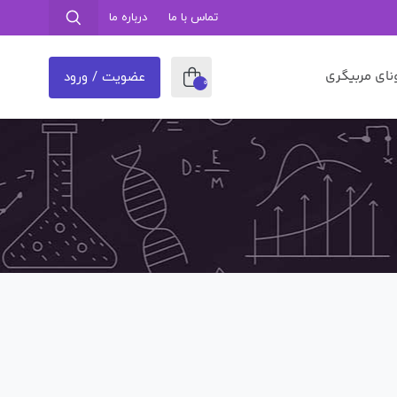
تماس با ما
درباره ما
نای مربیگری
عضویت / ورود
0