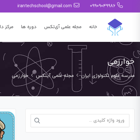
irantechschool@gmail.com
09909049986
خانه
مجله علمی آی‌تکس
دوره ها
مرکز دا
خوارزمی
مدرسه علوم تکنولوژی ایران
مجله علمی آیتکس
خوارزمی
جستجو
برای: