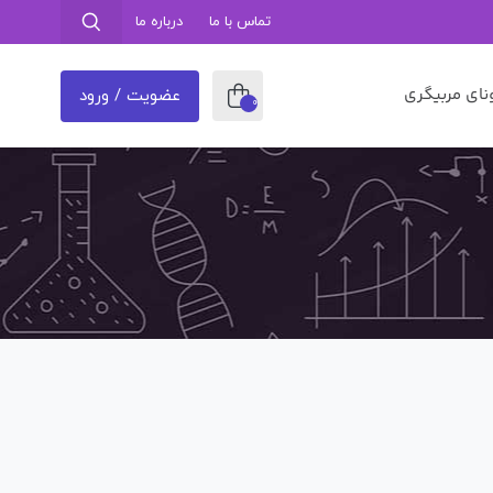
تماس با ما
درباره ما
نای مربیگری
عضویت / ورود
0