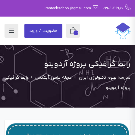
irantechschool@gmail.com
09909049986
عضویت / ورود
0
رابط گرافیکی پروژه آردوینو
مدرسه علوم تکنولوژی ایران
مجله علمی آیتکس
رابط گرافیکی
پروژه آردوینو