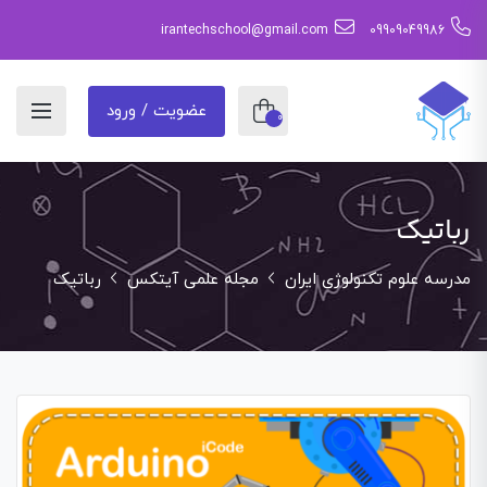
irantechschool@gmail.com
09909049986
عضویت / ورود
0
رباتیک
مدرسه علوم تکنولوژی ایران
مجله علمی آیتکس
رباتیک