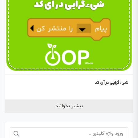
شیءگرایی در آی کد
بیشتر بخوانید
جستجو