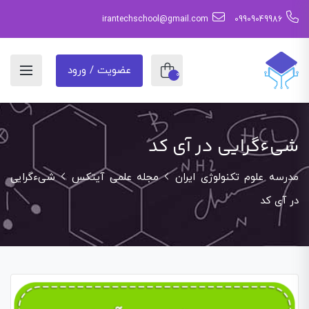
irantechschool@gmail.com
09909049986
عضویت / ورود
0
شیءگرایی در آی کد
مدرسه علوم تکنولوژی ایران
مجله علمی آیتکس
شیءگرایی
در آی کد