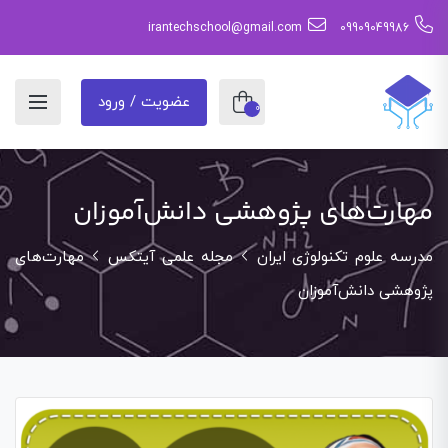
irantechschool@gmail.com
09909049986
عضویت / ورود
0
مهارت‌های پژوهشی دانش‌آموزان
مدرسه علوم تکنولوژی ایران
مجله علمی آیتکس
مهارت‌های
پژوهشی دانش‌آموزان