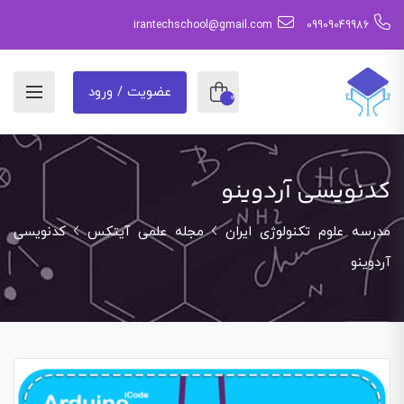
irantechschool@gmail.com
09909049986
عضویت / ورود
0
کدنویسی آردوینو
مدرسه علوم تکنولوژی ایران
مجله علمی آیتکس
کدنویسی
آردوینو