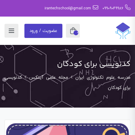
irantechschool@gmail.com
09909049986
عضویت / ورود
0
کدنویسی برای کودکان
مدرسه علوم تکنولوژی ایران
مجله علمی آیتکس
کدنویسی
برای کودکان