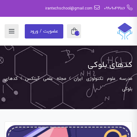
irantechschool@gmail.com
09909049986
عضویت / ورود
0
کدهای بلوکی
مدرسه علوم تکنولوژی ایران
مجله علمی آیتکس
کدهای
بلوکی