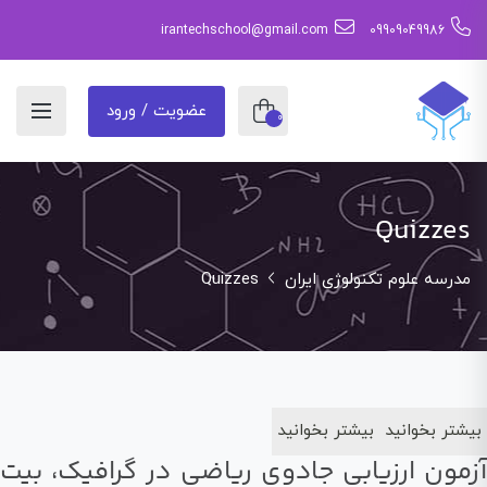
irantechschool@gmail.com
09909049986
عضویت / ورود
0
Quizzes
مدرسه علوم تکنولوژی ایران
Quizzes
بیشتر بخوانید
بیشتر بخوانید
آزمون ارزیابی جادوی ریاضی در گرافیک، بیت