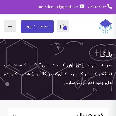
irantechschool@gmail.com
09909049986
عضویت / ورود
0
بلاگ
مدرسه علوم تکنولوژی ایران
مجله علمی آیتکس
مجله علمی
آی‌تکس
علوم کامپیوتر
آی‌کد در کلاس پژوهش، تکنولوژی
های جدید آموزشی در مدارس
فهرست مطالب