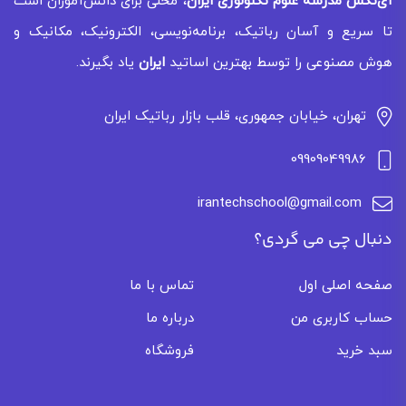
آی‌تکس
مدرسه علوم تکنولوژی ایران
، محلی برای دانش‌آموزان است
تا سریع و آسان رباتیک، برنامه‌نویسی، الکترونیک، مکانیک و
هوش مصنوعی را توسط بهترین اساتید
ایران
یاد بگیرند.
تهران، خیابان جمهوری، قلب بازار رباتیک ایران
09909049986
irantechschool@gmail.com
دنبال چی می گردی؟
صفحه اصلی اول
تماس با ما
حساب کاربری من
درباره ما
سبد خرید
فروشگاه