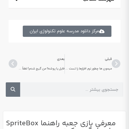
مرکز دانلود مدرسه علوم تکنولوژی ایران
قبلی
بعدی
میمون ها چطور نرم افزارها را تست می کنند؟(آزمایش میمونی)
فایل یا پوشه؟ من گیج شدم! لطفاً کمکم کن مربی.
معرفی بازی جعبه راهنما SpriteBox