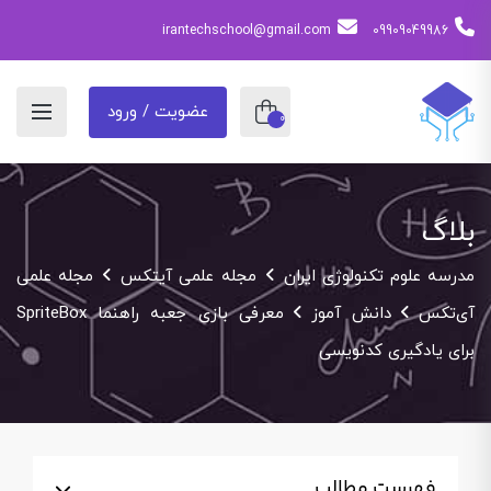
irantechschool@gmail.com
09909049986
عضویت / ورود
0
بلاگ
مدرسه علوم تکنولوژی ایران
مجله علمی آیتکس
مجله علمی
آی‌تکس
دانش آموز
معرفی بازی جعبه راهنما SpriteBox
برای یادگیری کدنویسی
فهرست مطالب