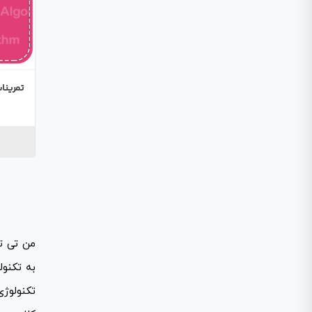
تمرینات
به تکنول
تکنولوژ