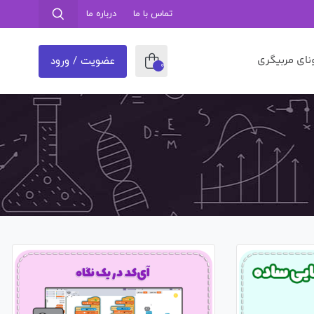
تماس با ما
درباره ما
نای مربیگری
عضویت / ورود
0