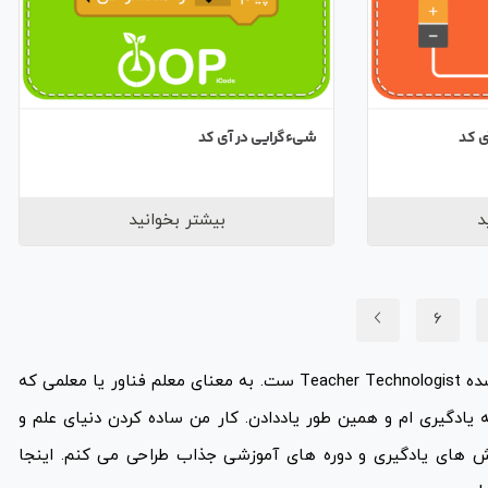
ی کد
شیءگرایی در آی کد
د
بیشتر بخوانید
6
من تی تی ام. تی تی در زبان گیلکی به معنای شکوفه ست. در انگلیسی کوتاه شده Teacher Technologist ست. به معنای معلم فناور یا معلمی که
 یادگیری ام و همین طور یاددادن. کار من ساده کردن دنیای علم و
 های یادگیری و دوره های آموزشی جذاب طراحی می کنم. اینجا