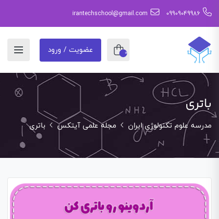
irantechschool@gmail.com
09909049986
عضویت / ورود
0
باتری
مدرسه علوم تکنولوژی ایران
مجله علمی آیتکس
باتری