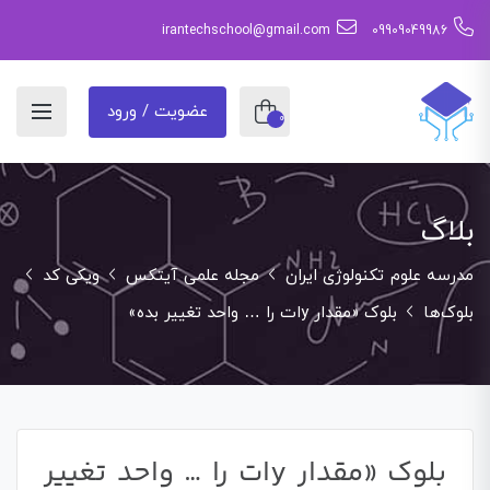
irantechschool@gmail.com
09909049986
عضویت / ورود
0
بلاگ
مدرسه علوم تکنولوژی ایران
مجله علمی آیتکس
ویکی کد
بلوک‌ها
بلوک «مقدار yات را … واحد تغییر بده»
بلوک «مقدار yات را … واحد تغییر