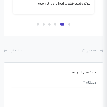
بلوک «شدت فیلتر … ات را برابر … قرار بده»
بلوک
قدیمی تر
جدیدتر
دیدگاهتان را بنویسید
دیدگاه
*