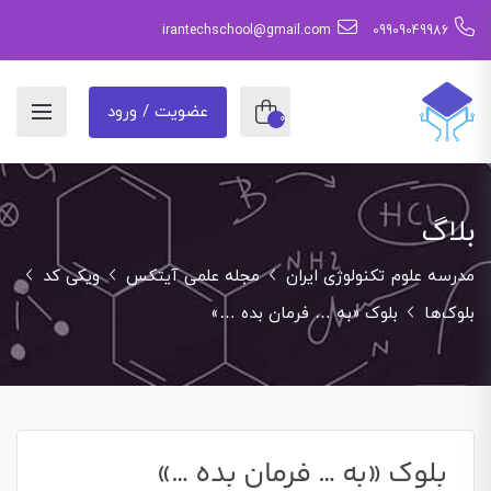
irantechschool@gmail.com
09909049986
عضویت / ورود
0
بلاگ
مدرسه علوم تکنولوژی ایران
مجله علمی آیتکس
ویکی کد
بلوک‌ها
بلوک «به … فرمان بده …»
بلوک «به … فرمان بده …»