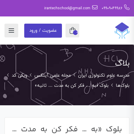
irantechschool@gmail.com
09909049986
عضویت / ورود
0
بلاگ
مدرسه علوم تکنولوژی ایران
مجله علمی آیتکس
ویکی کد
بلوک‌ها
بلوک «به … فکر کن به مدت … ثانیه»
بلوک «به … فکر کن به مدت …