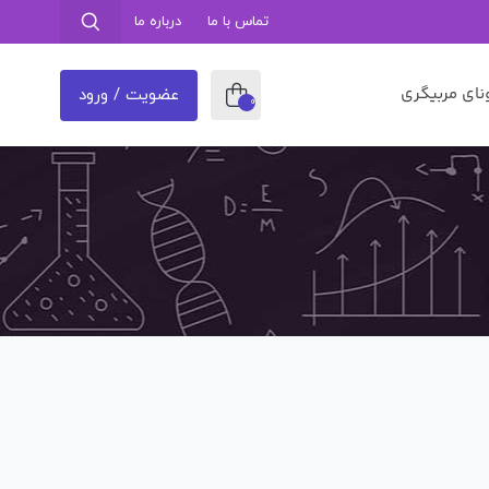
تماس با ما
درباره ما
نای مربیگری
عضویت / ورود
0