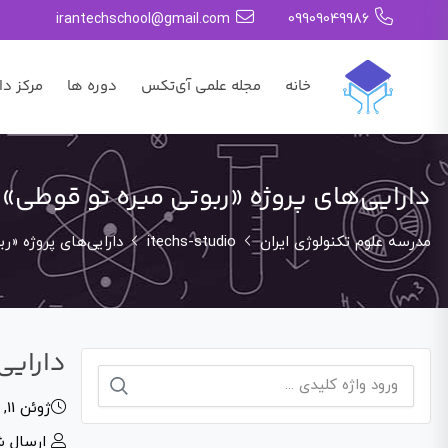
irantechschool@gmail.com
09909049986
خانه
مجله علمی آی‌تکس
دوره ها
مرکز دا
دارایی‌های پروژه «ربوتی میره تو قوطی»
مدرسه علوم تکنولوژی ایران
itechs-studio
دارایی‌های پروژه «ر
دارایی
جستجو
ژوئن 11, 2026
برای:
ارسال 