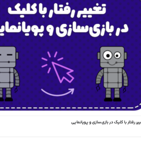
انمایی قورباغه در آی کد