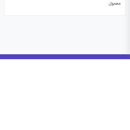
معمول
درباره آی‌تکس
آی‌تکس
مدرسه علوم تکنولوژی ایران
، محلی برای دانش‌آموزان است
تا سریع و آسان رباتیک، برنامه‌نویسی، الکترونیک، مکانیک و
هوش مصنوعی را توسط بهترین اساتید
ایران
یاد بگیرند.
تهران، خیابان جمهوری، قلب بازار رباتیک ایران