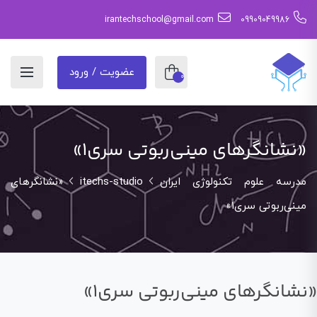
irantechschool@gmail.com
09909049986
عضویت / ورود
0
«نشانگرهای مینی‌ربوتی سری1»
مدرسه علوم تکنولوژی ایران
itechs-studio
«نشانگرهای
مینی‌ربوتی سری1»
«نشانگرهای مینی‌ربوتی سری1»