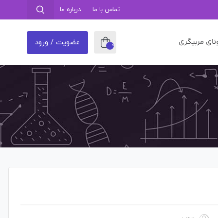
تماس با ما
درباره ما
نای مربیگری
عضویت / ورود
0