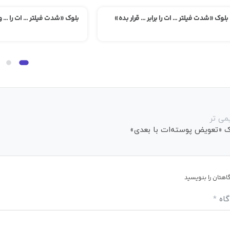
بلوک «شدت فیلتر … ات را برابر … قرار بده»
بلوک «شدت فیلتر … ات را … و
می تر
ک «تعویض پوسته‌ات با بعدی»
اهتان را بنویسید
گاه
*