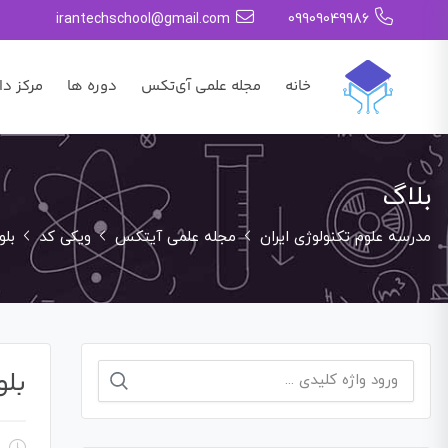
irantechschool@gmail.com
09909049986
خانه
مجله علمی آی‌تکس
دوره ها
مرکز دا
بلاگ
مدرسه علوم تکنولوژی ایران
مجله علمی آیتکس
ویکی کد
بلو
بلو
جستجو
برای: