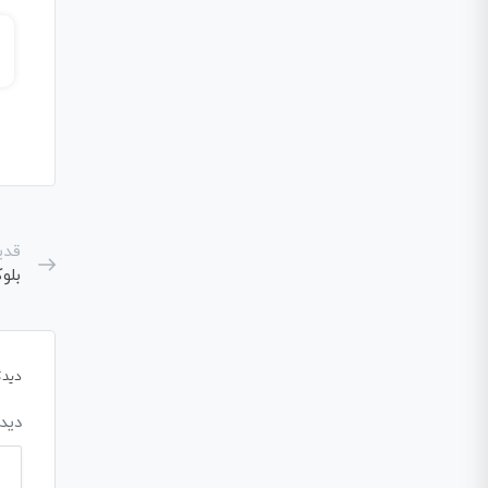
بلوک «حذف همه فیلترها»
قدی
بلو
دیدگ
دید