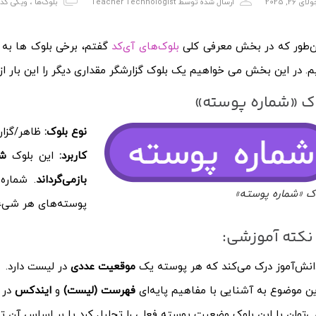
لای 26, 2025
ارسال شده توسط
Teacher Technologist
بلوک‌ها
،
ویکی کد
‌طور که در بخش معرفی کلی
بلوک‌های آی‌کد
گفتم، برخی بلوک ها به
م. در این بخش می خواهیم یک بلوک گزارشگر مقداری دیگر را این بار ا
ک «شماره پوسته»
نوع بلوک:
ظاهر/گزار
کاربرد:
این بلوک
شم
بازمی‌گرداند
. شماره
ک «شماره پوسته»
پوسته‌های هر شیء 
کته آموزشی:
انش‌آموز درک می‌کند که هر پوسته یک
موقعیت عددی
در لیست دارد.
ین موضوع به آشنایی با مفاهیم پایه‌ای
فهرست (لیست)
و
ایندکس
در ب
ی‌توان با این بلوک وضعیت پوسته فعلی را تحلیل کرد یا بر اساس آن ت