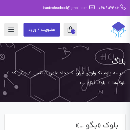
irantechschool@gmail.com
09909049986
عضویت / ورود
0
بلاگ
مدرسه علوم تکنولوژی ایران
مجله علمی آیتکس
ویکی کد
بلوک‌ها
بلوک «بگو …»
بلوک «بگو …»