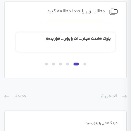
مطالب زیر را حتما مطالعه کنید
بلوک «شدت فیلتر … ات را برابر … قرار بده»
بلوک
قدیمی تر
جدیدتر
دیدگاهتان را بنویسید