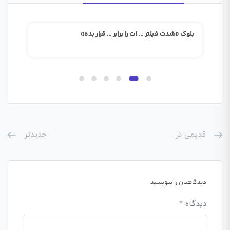
بلوک «شدت فیلتر … ات را برابر … قرار بده»
بلوک
قدیمی تر
جدیدتر
دیدگاهتان را بنویسید
دیدگاه
*