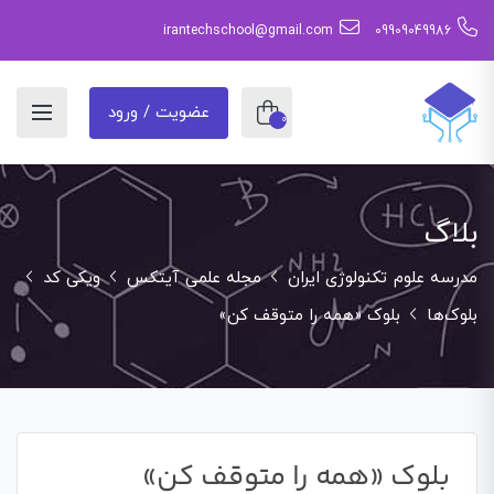
irantechschool@gmail.com
09909049986
عضویت / ورود
0
بلاگ
مدرسه علوم تکنولوژی ایران
مجله علمی آیتکس
ویکی کد
بلوک‌ها
بلوک «همه را متوقف کن»
بلوک «همه را متوقف کن»