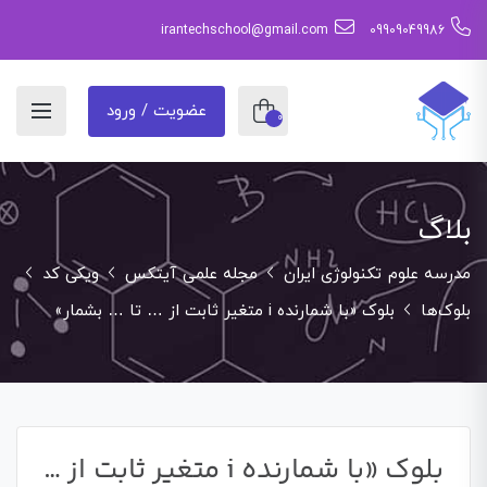
irantechschool@gmail.com
09909049986
عضویت / ورود
0
بلاگ
مدرسه علوم تکنولوژی ایران
مجله علمی آیتکس
ویکی کد
بلوک‌ها
بلوک «با شمارنده i متغیر ثابت از … تا … بشمار»
بلوک «با شمارنده i متغیر ثابت از …