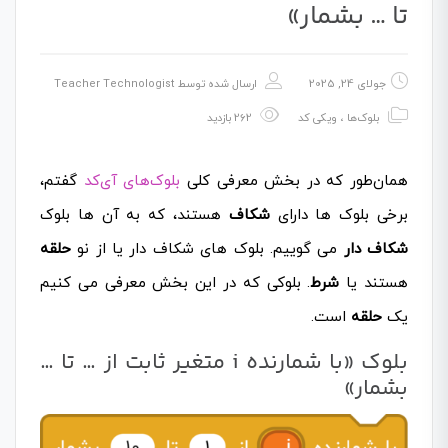
تا … بشمار»
جولای 24, 2025
ارسال شده توسط
Teacher Technologist
بلوک‌ها
،
ویکی کد
262 بازدید
همان‌طور که در بخش معرفی کلی
بلوک‌های آی‌کد
گفتم،
برخی بلوک ها دارای
شکاف
هستند، که به آن ها بلوک
شکاف دار
می گوییم. بلوک های شکاف دار یا از نو
حلقه
هستند یا
شرط
. بلوکی که در این بخش معرفی می کنیم
یک
حلقه
است.
بلوک «با شمارنده i متغیر ثابت از … تا …
بشمار»