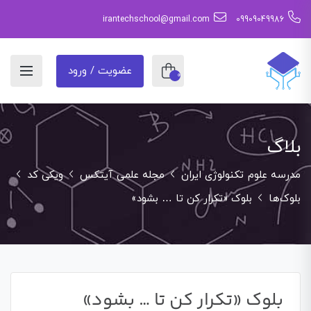
irantechschool@gmail.com
09909049986
عضویت / ورود
0
بلاگ
مدرسه علوم تکنولوژی ایران
مجله علمی آیتکس
ویکی کد
بلوک‌ها
بلوک «تکرار کن تا … بشود»
بلوک «تکرار کن تا … بشود»